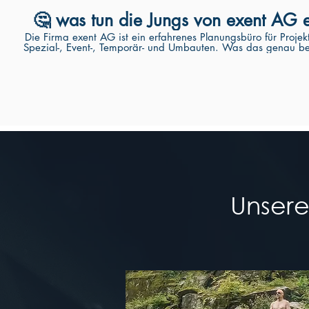
🤔 was tun die Jungs von exent AG 
Die Firma exent AG ist ein erfahrenes Planungsbüro für Projekt
Spezial-, Event-, Temporär- und Umbauten. Was das genau be
des Erweiterungsbaus einer Industriehalle. Mehr über uns: https://www.exent.ch/ueber-uns/
Danke bemoved für das tolle Video! https://
Unser